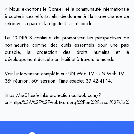
« Nous exhortons le Conseil et la communauté internationale
à soutenir ces efforts, afin de donner à Haïti une chance de
retrouver la paix et la dignité », a-t-il conclu.
Le CCNPCS continue de promouvoir les perspectives de
non-meurtre comme des outils essentiels pour une paix
durable, la protection des droits humains et le
développement durable en Haiti et à travers le monde.
Voir l’intervention complète sur UN Web TV : UN Web TV –
38ᵉ réunion, 60ᵉ session. Time exacte: 39:42-41:14.
https://na01.safelinks.protection.outlook.com/?
url=https%3A%2F%2Fwebtv.un.org%2Fen%2Fasset%2Fk1z